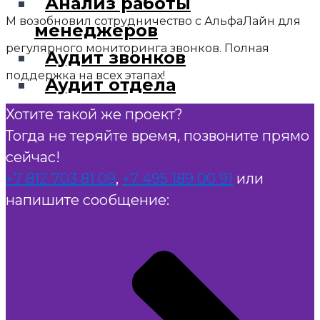
Анализ работы
M возобновил сотрудничество с АльфаЛайн для
менеджеров
регулярного мониторинга звонков. Полная
Аудит звонков
поддержка на всех этапах!
Аудит отдела
продаж
Хотите такой же проект?
Тогда не теряйте время, позвоните прямо
Тайный покупатель
сейчас!
по телефону
+7 812 703 81 09
,
+7 495 189 00 91
или
напишите сообщение:
Скрипты, обучение и
продажи
Скрипты
Обучающие