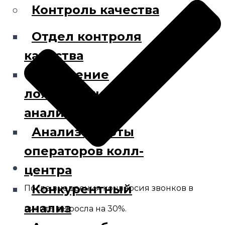
Контроль качества
Отдел контроля
качества
Выявление
лояльности (NPS-
анализ)
Анализ работы
операторов колл-
центра
Конкурентный
После внедрения конверсия звонков в
анализ
визиты выросла на 30%.