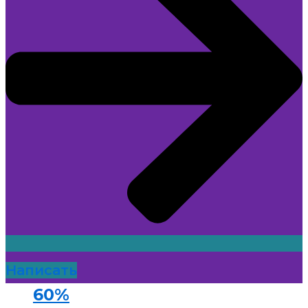
мероприятия
Готовые продукты
для дополнительных
продаж
Построение отдела
продаж под ключ
Голосовой робот
Голосовой
робот
Как сократить ФОТ на
Написать
60%