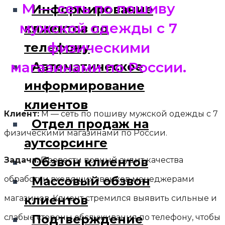
M — сеть по пошиву
Информирование
мужской одежды с 7
клиентов по
физическими
телефону
магазинами по России.
Автоматическое
информирование
клиентов
Клиент:
M — сеть по пошиву мужской одежды с 7
Отдел продаж на
физическими магазинами по России.
аутсорсинге
Обзвон клиентов
Задача:
Провести полный аудит качества
Массовый обзвон
обработки входящих звонков менеджерами
клиентов
магазинов. Клиент стремился выявить сильные и
Подтверждение
слабые стороны обслуживания по телефону, чтобы