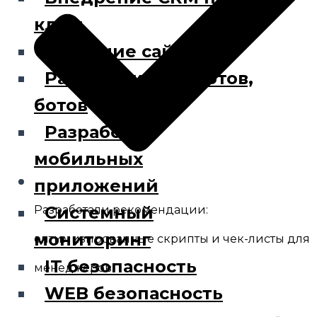
ключ
Создание сайта
Разработка чат-ботов,
ботов
Разработка
мобильных
приложений
Системный
Разработали рекомендации:
мониторинг
оптимизированные скрипты и чек-листы для
IT безопасность
менеджеров.
WEB безопасность