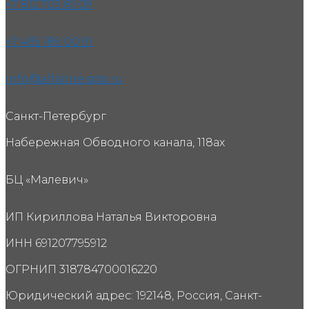
+7 812 703 81 09
+7 495 189 00 91
info@alfaline.spb.ru
Санкт-Петербург
Набережная Обводного канала, 118ах
БЦ «Малевич»
ИП Кириллова Наталья Викторовна
ИНН 691207795912
ОГРНИП 318784700016220
Юридический адрес: 192148, Россия, Санкт-