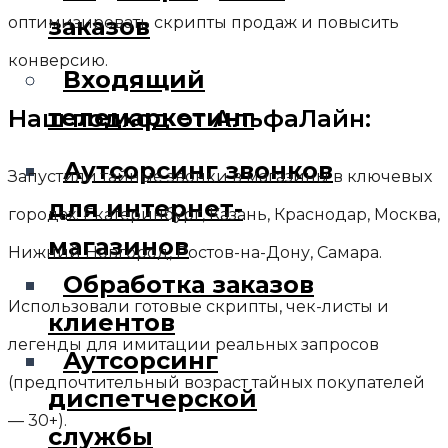
заказов
оптимизировать скрипты продаж и повысить
конверсию.
Входящий
телемаркетинг
Наш подход от АльфаЛайн:
Аутсорсинг звонков
Запустили тайные звонки в магазины в ключевых
для интернет-
городах: Екатеринбург, Казань, Краснодар, Москва,
магазинов
Нижний Новгород, Ростов-на-Дону, Самара.
Обработка заказов
Использовали готовые скрипты, чек-листы и
клиентов
легенды для имитации реальных запросов
Аутсорсинг
(предпочтительный возраст тайных покупателей
диспетчерской
— 30+).
службы