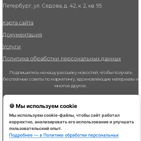
Петербург, ул. Седова, д. 42, к. 2, кв. 95
Карта сайта
Документация
Услуги
Политика обработки персональных данных
Подпишитесь на нашу рассылку новостей, чтобы получать
бесплатные советы по маркетингу, вдохновляющие материалы и
многое другое.
Email
🍪 Мы используем cookie
Я даю согласие на получение рассылки рекламного,
Мы используем cookie-файлы, чтобы сайт работал
информационного характера от ИП Кириллова Наталья
корректно, анализировать его использование и улучшать
Викторовна (ИНН 691207795912) и уполномоченных ею на то
лиц на указанный мною электронный адрес и номер
пользовательский опыт.
телефона, с целью информирования об иных мероприятиях
Организации
Подробнее — в Политике обработки персональных