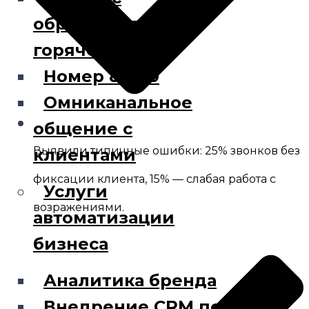
обращениями по
горячей линии
Номер 8-800
Омниканальное
общение с
Выявили типичные ошибки: 25% звонков без
клиентами
фиксации клиента, 15% — слабая работа с
Услуги
возражениями.
автоматизации
бизнеса
Аналитика бренда
Внедрение CRM под