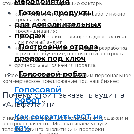
мероприятия
стоимость влияют следующие факторы:
Готовые продукты
количество менеджеров, чью работу нужно
проанализировать;
для дополнительных
объём звонков и переписок для
прослушивания;
продаж
глубина проверки — экспресс‑диагностика
или полный аудит;
Построение отдела
наличие дополнительных задач: разработка
скриптов, обучение, постоянный контроль
продаж под ключ
качества;
срочность выполнения проекта.
Голосовой робот
После короткого брифа мы готовим персональное
коммерческое предложение под ваш бизнес.
Голосовой
Почему стоит заказать аудит в
робот
«АльфаЛайн»
Как сократить ФОТ на
У нас работают опытные эксперты по продажам и
контролю качества. Мы оказываем услуги
60%
телемаркетинга, аналитики и проверки