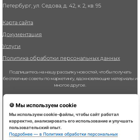
Петербург, ул. Седова, д. 42, к. 2, кв. 95
Карта сайта
Документация
Услуги
Политика обработки персональных данных
Подпишитесь на нашу рассылку новостей, чтобы получать
бесплатные советы по маркетингу, вдохновляющие материалы и
многое другое.
Email
🍪 Мы используем cookie
Я даю согласие на получение рассылки рекламного,
Мы используем cookie-файлы, чтобы сайт работал
информационного характера от ИП Кириллова Наталья
корректно, анализировать его использование и улучшать
Викторовна (ИНН 691207795912) и уполномоченных ею на то
лиц на указанный мною электронный адрес и номер
пользовательский опыт.
телефона, с целью информирования об иных мероприятиях
Организации
Подробнее — в Политике обработки персональных