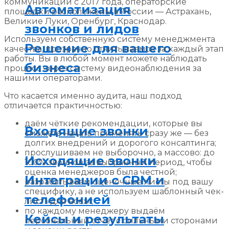
коммуникаций с 2017 года, операторские
Автоматизация
площадки расположены в России — Астрахань,
Великие Луки, Оренбург, Краснодар.
звонков и лидов
Используем собственную систему менеджмента
Решение для вашего
качества, прозрачно отчитываемся за каждый этап
работы. Вы в любой момент можете наблюдать
бизнеса
процесс через систему видеонаблюдения за
нашими операторами.
Что касается именно аудита, наш подход
отличается практичностью:
даём чёткие рекомендации, которые вы
Входящие звонки
сможете начать применять сразу же — без
долгих внедрений и дорогого консалтинга;
прослушиваем не выборочно, а массово: до
Исходящие звонки
100% звонков за выбранный период, чтобы
оценка менеджеров была честной;
Интеграции с CRM и
разрабатываем оценочные листы под вашу
специфику, а не используем шаблонный чек-
телефонией
лист «для всех»;
по каждому менеджеру выдаём
Кейсы и результаты
персональный отчёт с сильными сторонами