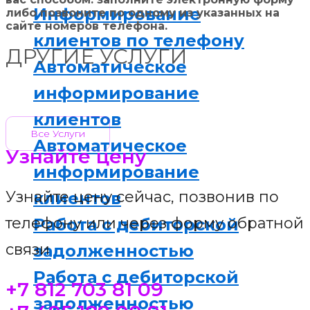
Информирование
либо позвоните по одному из указанных на
сайте номеров телефона.
клиентов по телефону
ДРУГИЕ УСЛУГИ
Автоматическое
информирование
клиентов
Все Услуги
Автоматическое
Узнайте цену
информирование
Узнайте цену​ сейчас, позвонив по
клиентов
телефону или через форму обратной
Работа с дебиторской
связи
задолженностью
Работа с дебиторской
+7 812 703 81 09
задолженностью