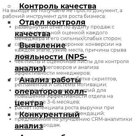
Контроль качества
На выходе вы получаете не просто документ, а
рабочий инструмент для роста бизнеса:
Отдел контроля
развёрнутый отчёт по аудиту продаж с
качества
индивидуальной оценкой каждого
менеджера и его сильных/слабых сторон;
Выявление
сводный отчёт по воронке: конверсии на
каждом этапе, узкие места, причины срыва
лояльности (NPS-
сделок;
чек‑листы и оценочные листы для контроля
анализ)
качества переговоров и анализа
эффективности менеджеров;
Анализ работы
рекомендации по доработке скриптов,
регламентов и системы мотивации;
операторов колл-
пошаговый план мероприятий для
повышения эффективности отдела на
центра
ближайшие 3–6 месяцев;
расчёт потенциала роста выручки при
Конкурентный
внедрении наших рекомендаций;
предложения по улучшению CRM‑аналитики
анализ
и метрик продаж.