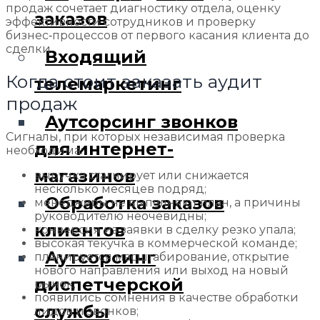
продаж сочетает диагностику отдела, оценку
заказов
эффективности сотрудников и проверку
бизнес‑процессов от первого касания клиента до
сделки.
Входящий
Когда стоит заказать аудит
телемаркетинг
продаж
Аутсорсинг звонков
Сигналы, при которых независимая проверка
для интернет-
необходима:
магазинов
выручка стагнирует или снижается
несколько месяцев подряд;
Обработка заказов
менеджеры не выполняют план, а причины
руководителю неочевидны;
клиентов
конверсия из заявки в сделку резко упала;
высокая текучка в коммерческой команде;
Аутсорсинг
планируется масштабирование, открытие
нового направления или выход на новый
диспетчерской
рынок;
появились сомнения в качестве обработки
службы
лидов и звонков;