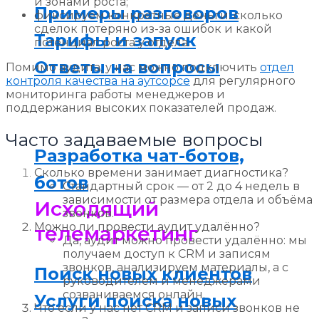
и зонами роста;
Примеры разговоров
фиксируем конкретные деньги: сколько
сделок потеряно из-за ошибок и какой
Тарифы и запуск
потенциал роста у отдела.
Ответы на вопросы
Помимо аудита, у нас можно подключить
отдел
контроля качества на аутсорсе
для регулярного
мониторинга работы менеджеров и
поддержания высоких показателей продаж.
Часто задаваемые вопросы
Разработка чат-ботов,
Сколько времени занимает диагностика?
ботов
Стандартный срок — от 2 до 4 недель в
зависимости от размера отдела и объёма
Исходящий
звонков.
Можно ли провести аудит удалённо?
телемаркетинг
Да, аудит можно провести удалённо: мы
получаем доступ к CRM и записям
звонков, анализируем материалы, а с
Поиск новых клиентов
руководителем и менеджерами
созваниваемся онлайн.
Услуги поиска новых
Что если у нас нет CRM и записи звонков не