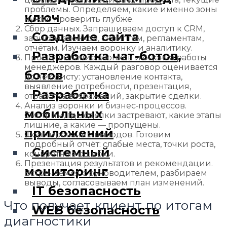
проблемы. Определяем, какие именно зоны
ключ
нужно проверить глубже.
Сбор данных. Запрашиваем доступ к CRM,
Создание сайта
записям звонков, скриптам, регламентам,
отчётам. Изучаем воронку и аналитику.
Разработка чат-ботов,
Прослушивание звонков и оценка работы
менеджеров. Каждый разговор оценивается
ботов
по чек‑листу: установление контакта,
выявление потребности, презентация,
Разработка
отработка возражений, закрытие сделки.
Анализ воронки и бизнес‑процессов.
мобильных
Смотрим, где сделки застревают, какие этапы
лишние, а какие — пропущены.
приложений
Формирование выводов. Готовим
подробный отчёт: слабые места, точки роста,
Системный
конкретные ошибки.
Презентация результатов и рекомендации.
мониторинг
Встречаемся с руководителем, разбираем
выводы, согласовываем план изменений.
IT безопасность
Что получает клиент по итогам
WEB безопасность
диагностики