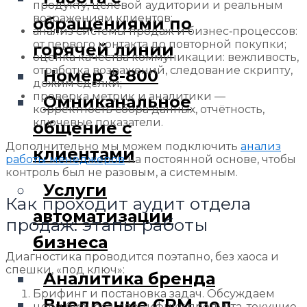
продукту, целевой аудитории и реальным
возражениям клиентов;
обращениями по
анализ системы продаж и бизнес‑процессов:
от первого контакта до повторной покупки;
горячей линии
оценка качества коммуникации: вежливость,
отработка возражений, следование скрипту,
Номер 8-800
дожим сделки;
проверка метрик и аналитики —
Омниканальное
корректность сбора данных, отчётность,
ключевые показатели.
общение с
Дополнительно мы можем подключить
анализ
клиентами
работы менеджеров
на постоянной основе, чтобы
контроль был не разовым, а системным.
Услуги
Как проходит аудит отдела
автоматизации
продаж: этапы работы
бизнеса
Диагностика проводится поэтапно, без хаоса и
спешки, «под ключ»:
Аналитика бренда
Брифинг и постановка задач. Обсуждаем
Внедрение CRM под
цели бизнеса, специфику продукта, текущие