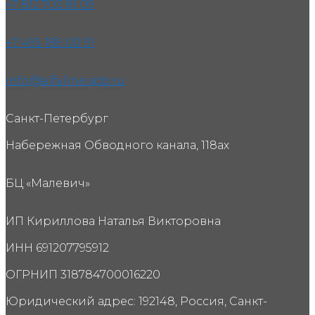
+7 812 703 81 09
+7 495 189 00 91
info@alfaline.spb.ru
Санкт-Петербург
Набережная Обводного канала, 118ах
БЦ «Малевич»
ИП Кириллова Наталья Викторовна
ИНН 691207795912
ОГРНИП 318784700016220
Юридический адрес: 192148, Россия, Санкт-