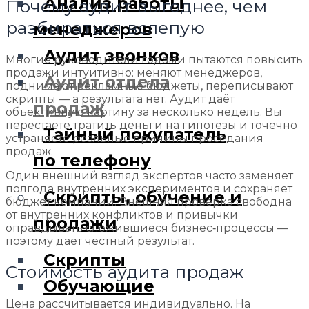
Анализ работы
Почему аудит выгоднее, чем
разбираться вслепую
менеджеров
Аудит звонков
Многие руководители годами пытаются повысить
продажи интуитивно: меняют менеджеров,
Аудит отдела
поднимают рекламные бюджеты, переписывают
скрипты — а результата нет. Аудит даёт
продаж
объективную картину за несколько недель. Вы
перестаёте тратить деньги на гипотезы и точечно
Тайный покупатель
устраняете реальные причины проседания
продаж.
по телефону
Один внешний взгляд экспертов часто заменяет
полгода внутренних экспериментов и сохраняет
Скрипты, обучение и
бюджет компании. Внешняя проверка свободна
от внутренних конфликтов и привычки
продажи
оправдывать сложившиеся бизнес‑процессы —
поэтому даёт честный результат.
Скрипты
Стоимость аудита продаж
Обучающие
Цена рассчитывается индивидуально. На