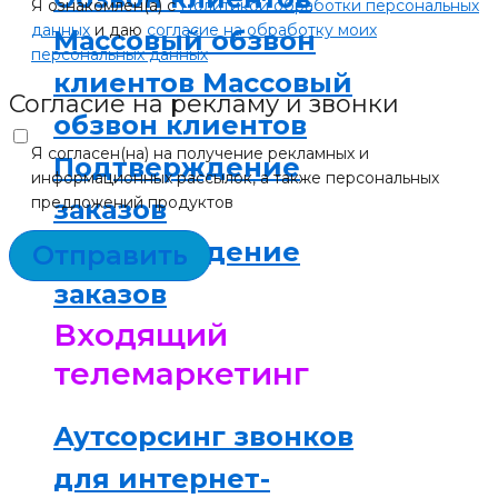
Я ознакомлен(а) с
Политикой обработки персональных
данных
и даю
согласие на обработку моих
Массовый обзвон
персональных данных
клиентов
Массовый
Согласие на рекламу и звонки
обзвон клиентов
Я согласен(на) на получение рекламных и
Подтверждение
информационных рассылок, а также персональных
предложений продуктов
заказов
Подтверждение
Отправить
заказов
Входящий
телемаркетинг
Аутсорсинг звонков
для интернет-