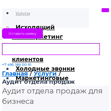
Услуги
Исходящий
Оставить заявку
телемаркетинг
Поиск новых
клиентов
+7 495 189 00 91
Холодные звонки
Главная
Услуги
Маркетинговые
Аудит отдела продаж
исследования
Аудит отдела продаж для
Актуализация баз
бизнеса
данных