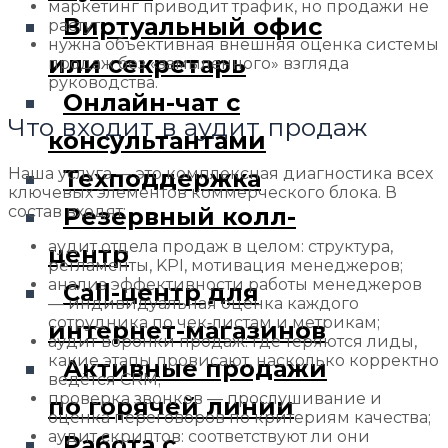
маркетинг приводит трафик, но продажи не
Виртуальный офис
растут;
нужна объективная внешняя оценка системы
или секретарь
продаж без «замыленного» взгляда
руководства.
Онлайн-чат с
Что входит в аудит продаж
консультантами
Наша услуга — это комплексная диагностика всех
Техподдержка
ключевых элементов коммерческого блока. В
состав входят:
Резервный колл-
аудит отдела продаж в целом: структура,
центр
регламенты, KPI, мотивация менеджеров;
анализ эффективности работы менеджеров
Call-центр для
— индивидуальная оценка каждого
сотрудника по чек‑листам и метрикам;
интернет-магазинов
аудит воронки продаж: где теряются лиды,
какие этапы провисают, насколько корректно
Активные продажи
ведётся CRM;
проверка звонков — прослушивание и
по горячей линии
оценка переговоров по критериям качества;
аудит скриптов: соответствуют ли они
Работа с