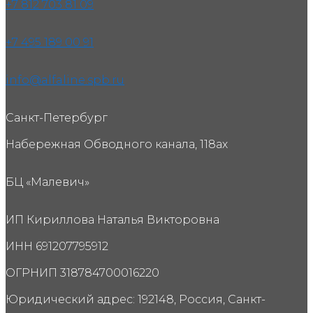
+7 812 703 81 09
+7 495 189 00 91
info@alfaline.spb.ru
Санкт-Петербург
Набережная Обводного канала, 118ах
БЦ «Малевич»
ИП Кириллова Наталья Викторовна
ИНН 691207795912
ОГРНИП 318784700016220
Юридический адрес: 192148, Россия, Санкт-