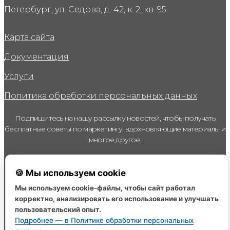
Петербург, ул. Седова, д. 42, к. 2, кв. 95
Карта сайта
Документация
Услуги
Политика обработки персональных данных
Подпишитесь на нашу рассылку новостей, чтобы получать
бесплатные советы по маркетингу, вдохновляющие материалы и
многое другое.
Email
🍪 Мы используем cookie
Я даю согласие на получение рассылки рекламного,
Мы используем cookie-файлы, чтобы сайт работал
информационного характера от ИП Кириллова Наталья
корректно, анализировать его использование и улучшать
Викторовна (ИНН 691207795912) и уполномоченных ею на то
лиц на указанный мною электронный адрес и номер
пользовательский опыт.
телефона, с целью информирования об иных мероприятиях
Организации
Подробнее — в Политике обработки персональных