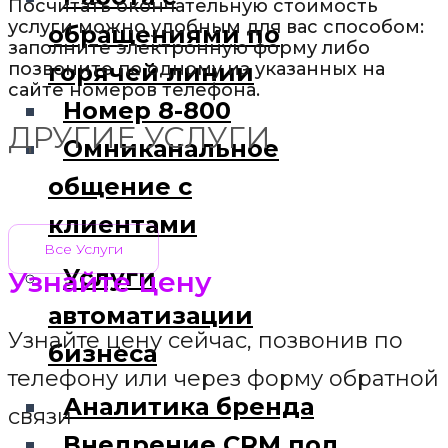
Посчитать окончательную стоимость
услуги можно удобным для вас способом:
обращениями по
заполните электронную форму либо
позвоните по одному из указанных на
горячей линии
сайте номеров телефона.
Номер 8-800
ДРУГИЕ УСЛУГИ
Омниканальное
общение с
клиентами
Все Услуги
Услуги
Узнайте цену
автоматизации
Узнайте цену​ сейчас, позвонив по
бизнеса
телефону или через форму обратной
Аналитика бренда
связи
Внедрение CRM под