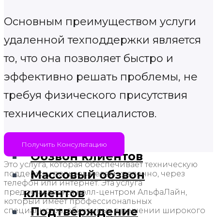
Информирование
Основным преимуществом услуги
клиентов по
удаленной техподдержки является
телефону
то, что она позволяет быстро и
Автоматическое
эффективно решать проблемы, не
информирование
требуя физического присутствия
клиентов
технических специалистов.
Отдел продаж на
аутсорсинге
Получить Консультацию
Обзвон клиентов
Это услуга, которая обеспечивает техническую
Массовый обзвон
поддержку пользователям удаленно, через
телефон или интернет. Эта услуга
клиентов
предоставляется колл-центром АльфаЛайн,
который имеет профессиональных
Подтверждение
специалистов, обученных в решении широкого