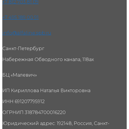
+7 812 703 81 09
+7 495 189 00 91
info@alfaline.spb.ru
Санкт-Петербург
Набережная Обводного канала, 118ах
БЦ «Малевич»
ИП Кириллова Наталья Викторовна
ИНН 691207795912
ОГРНИП 318784700016220
Юридический адрес: 192148, Россия, Санкт-