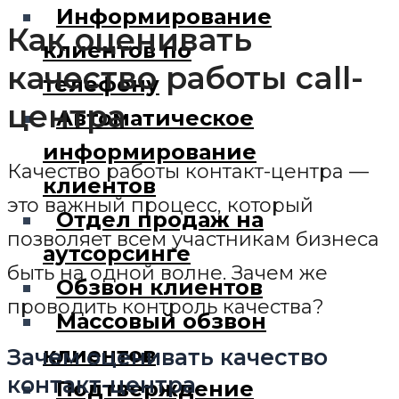
Информирование
Как оценивать
клиентов по
качество работы call-
телефону
центра
Автоматическое
информирование
Качество работы контакт-центра —
клиентов
это важный процесс, который
Отдел продаж на
позволяет всем участникам бизнеса
аутсорсинге
быть на одной волне. Зачем же
Обзвон клиентов
проводить контроль качества?
Массовый обзвон
клиентов
Зачем оценивать качество
контакт-центра
Подтверждение