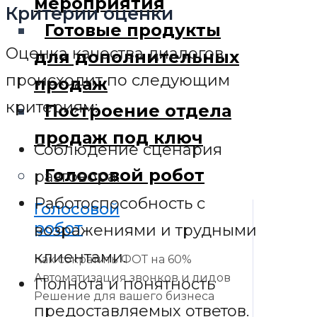
мероприятия
Критерии оценки
Готовые продукты
Оценка качества диалогов
для дополнительных
происходит по следующим
продаж
критериям:
Построение отдела
продаж под ключ
Соблюдение сценария
Голосовой робот
разговора.
Работоспособность с
Голосовой
робот
возражениями и трудными
клиентами.
Как сократить ФОТ на 60%
Автоматизация звонков и лидов
Полнота и понятность
Решение для вашего бизнеса
предоставляемых ответов.