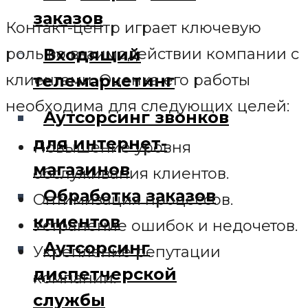
заказов
Контакт-центр играет ключевую
роль во взаимодействии компании с
Входящий
клиентами. Оценка его работы
телемаркетинг
необходима для следующих целей:
Аутсорсинг звонков
для интернет-
Повышение уровня
магазинов
обслуживания клиентов.
Обработка заказов
Оптимизация процессов.
клиентов
Устранение ошибок и недочетов.
Аутсорсинг
Укрепление репутации
диспетчерской
компании.
службы