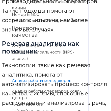
производительности операторов.
Работа с обращениями по горячей
линии
Такие подходы помогают
Номер 8-800
сосредоточиться на наиболее
Омниканальное обслуживание
Контроль
значимых случаях.
качества
Речевая аналитика как
Отдел контроля качества
помощник
Выявление лояльности (NPS-
анализ)
Технологии, такие как речевая
аналитика, помогают
Анализ работы менеджеров
автоматизировать процесс контроля
Анализ работы операторов колл-
качества. Системы, способные
центра
распознавать и анализировать речь,
Аудит звонков
Тайный покупатель