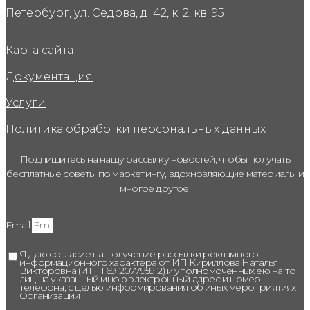
Петербург, ул. Седова, д. 42, к. 2, кв. 95
Карта сайта
Документация
Услуги
Политика обработки персональных данных
Подпишитесь на нашу рассылку новостей, чтобы получать
бесплатные советы по маркетингу, вдохновляющие материалы и
многое другое.
Email
Я даю согласие на получение рассылки рекламного,
информационного характера от ИП Кириллова Наталья
Викторовна (ИНН 691207795912) и уполномоченных ею на то
лиц на указанный мною электронный адрес и номер
телефона, с целью информирования об иных мероприятиях
Организации