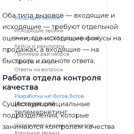
Оба типа вызовов — входящие и
Входящие звонки
исходящие — требуют отдельной
Исходящие звонки
оценки, где исходящие фокусы на
Интеграции с CRM и телефонией
Кейсы и результаты
продажах, а входящие — на
Примеры разговоров
быстроте и полноте ответа.
Тарифы и запуск
Ответы на вопросы
Работа отдела контроля
качества
Разработка чат-ботов, ботов
Существует специальные
Исходящий
телемаркетинг
подразделения, которые
Услуги поиска новых клиентов
занимаются контролем качества
Холодные звонки