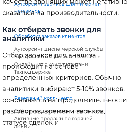
качестве звонящих может негативно
Аутсорсинг звонков для интернет-
магазинов
сказаться на производительности.
Как отбирать звонки для
Обработка заказов клиентов
аналитики
Аутсорсинг диспетчерской службы
Отбор звонков для анализа
Виртуальный офис или секретарь
Онлайн-чат с консультантами
происходит на основе
Техподдержка
определенных критериев. Обычно
аналитики выбирают 5-10% звонков,
Резервный колл-центр
основываясь на продолжительности
разговоров, времени звонков,
Call-центр для интернет-магазинов
Активные продажи по горячей
статусе сделок и
линии