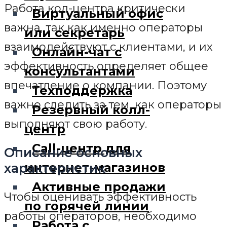
Работа кол-центра критически
Виртуальный офис
важна, так как именно операторы
или секретарь
взаимодействуют с клиентами, и их
Онлайн-чат с
эффективность определяет общее
консультантами
впечатление о компании. Поэтому
Техподдержка
важно следить за тем, как операторы
Резервный колл-
выполняют свою работу.
центр
Call-центр для
Описание основных
интернет-магазинов
характеристик
Активные продажи
Чтобы оценивать эффективность
по горячей линии
работы операторов, необходимо
Работа с