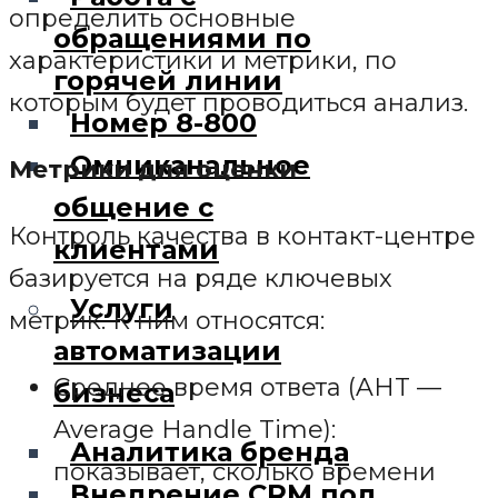
определить основные
обращениями по
характеристики и метрики, по
горячей линии
которым будет проводиться анализ.
Номер 8-800
Омниканальное
Метрики для оценки
общение с
Контроль качества в контакт-центре
клиентами
базируется на ряде ключевых
Услуги
метрик. К ним относятся:
автоматизации
Среднее время ответа (AHT —
бизнеса
Average Handle Time):
Аналитика бренда
показывает, сколько времени
Внедрение CRM под