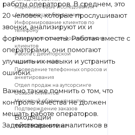
работы операторов. В среднем, это
Маркетинговые исследования
20 человек, которые прослушивают
Актуализация баз данных
Информирование клиентов по
звонки, анализируют их и
телефону
формируют отчеты. Работая вместе с
Автоматическое информирование
клиентов
операторами, они помогают
Работа с дебиторской
улучшить их навыки и устранить
задолженностью
Проведение телефонных опросов и
ошибки.
анкетирования
Отдел продаж на аутсорсинге
Важно также помнить о том, что
Обзвон клиентов
Массовый обзвон клиентов
контроль качества не должен
Подтверждение заказов
мешать работе операторов.
Входящий
Задействование аналитиков в
телемаркетинг