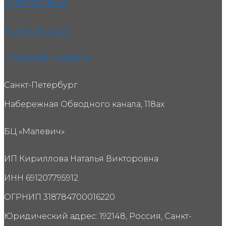
+7 812 703 81 09
+7 495 189 00 91
info@alfaline.spb.ru
Санкт-Петербург
Набережная Обводного канала, 118ах
БЦ «Малевич»
ИП Кириллова Наталья Викторовна
ИНН 691207795912
ОГРНИП 318784700016220
Юридический адрес: 192148, Россия, Санкт-