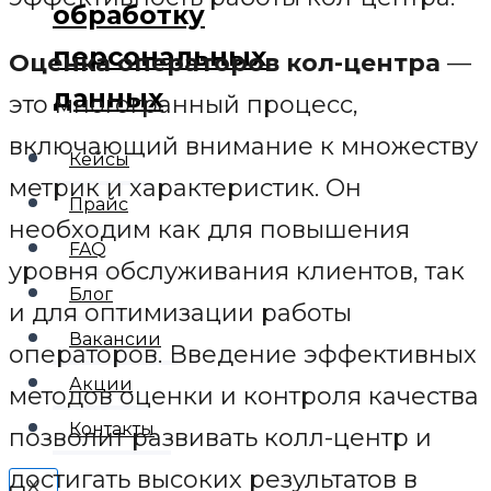
обработку
персональных
Оценка операторов кол-центра
—
данных
это многогранный процесс,
включающий внимание к множеству
Кейсы
метрик и характеристик. Он
Прайс
необходим как для повышения
FAQ
уровня обслуживания клиентов, так
Блог
и для оптимизации работы
Вакансии
операторов. Введение эффективных
Акции
методов оценки и контроля качества
Контакты
позволит развивать колл-центр и
достигать высоких результатов в
X