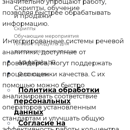
значительно упрощают работу,
Скрипты, обучение
позволяя быстрее обрабатывать
и продажи
информацию.
Скрипты
Обучающие мероприятия
Интегрированные системы речевой
Готовые продукты для
аналитики, доступные от
дополнительных продаж
провайдеров, могут поддержать
АльфаЛайн HR
процесс оценки качества. С их
О компании
помощью можно быстро
Политика обработки
анализировать соответствие
персональных
операторов установленным
данных
стандартам и улучшать общую
Согласие на
эффективность работы кол-центра.