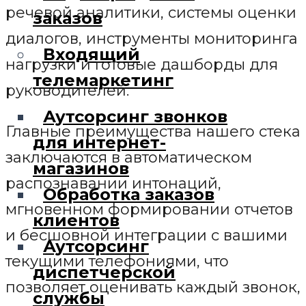
речевой аналитики, системы оценки
заказов
диалогов, инструменты мониторинга
Входящий
нагрузки и готовые дашборды для
телемаркетинг
руководителей.
Аутсорсинг звонков
Главные преимущества нашего стека
для интернет-
заключаются в автоматическом
магазинов
распознавании интонаций,
Обработка заказов
мгновенном формировании отчетов
клиентов
и бесшовной интеграции с вашими
Аутсорсинг
текущими телефониями, что
диспетчерской
позволяет оценивать каждый звонок,
службы