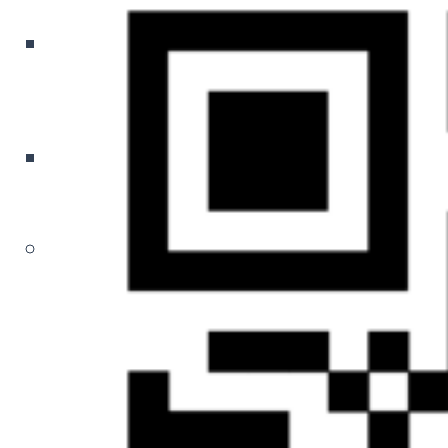
мероприятия
Готовые продукты
для дополнительных
продаж
Построение отдела
продаж под ключ
Голосовой робот
Голосовой
робот
Как сократить ФОТ на 60%
Автоматизация звонков и лидов
Решение для вашего бизнеса