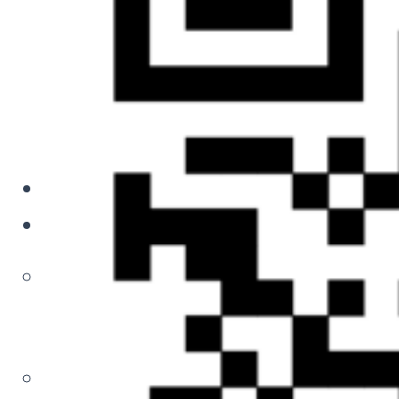
Скрипты, обучение
и продажи
Скрипты
Обучающие мероприятия
Готовые продукты для
дополнительных продаж
АльфаЛайн HR
О компании
Политика обработки
персональных
данных
Согласие на