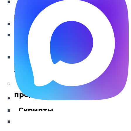
Анализ работы
менеджеров
Аудит звонков
Аудит отдела
продаж
Тайный покупатель
по телефону
Скрипты, обучение и
продажи
Скрипты
Обучающие