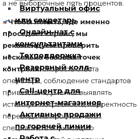
а не выборочные пять процентов.
Виртуальный офис
или секретарь
Чтобы понять, где именно
Онлайн-чат с
проседает сервис, мы
консультантами
рекомендуем проверить
Техподдержка
несколько базовых точек
Резервный колл-
контроля:
скорость ответа
центр
оператора, соблюдение стандартов
Call-центр для
приветствия, умение выявлять
интернет-магазинов
истинную потребность, корректность
Активные продажи
перевода на профильного
по горячей линии
специалиста и фиксацию
Работа с