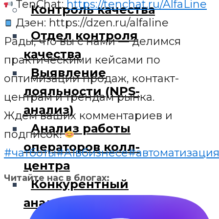
TenChat:
https://tenchat.ru/AlfaLine
Контроль качества
Дзен: https://dzen.ru/alfaline
Отдел контроля
Рады, что вы с нами — делимся
качества
практическими кейсами по
Выявление
оптимизации продаж, контакт-
лояльности (NPS-
центрам и трендам рынка.
анализ)
Ждем ваших комментариев и
Анализ работы
подписок!
операторов колл-
#чатботы
#AIвбизнесе
#автоматизаци
центра
Читайте нас в блогах:
Конкурентный
анализ