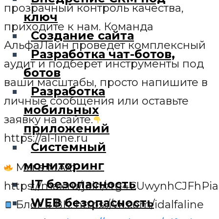
прозрачный контроль качества,
ключ
приходите к нам. Команда
Создание сайта
АльфаЛайн проведет комплексный
Разработка чат-ботов,
аудит и подберет инструменты под
ботов
ваши масштабы, просто напишите в
Разработка
личные сообщения или оставьте
мобильных
заявку на сайте.
приложений
https://al-line.ru
Системный
мониторинг
Мы в МАХ:
IT безопасность
https://max.ru/join/ztg4CUwynhCJFh
WEB безопасность
Блог в ВК: https://vk.com/idalfaline