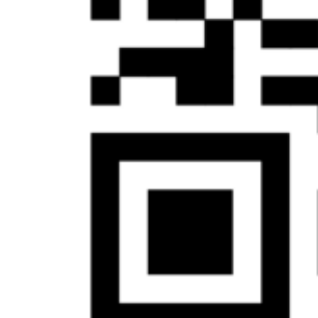
Аутсорсинг звонков для интернет-
магазинов
Обработка заказов клиентов
Аутсорсинг диспетчерской службы
Виртуальный офис или секретарь
Онлайн-чат с консультантами
Техподдержка
Резервный колл-центр
Call-центр для интернет-магазинов
Активные продажи по горячей
линии