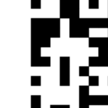
Маркетинговые исследования
Актуализация баз данных
Информирование клиентов по
телефону
Автоматическое информирование
клиентов
Работа с дебиторской
задолженностью
Проведение телефонных опросов и
анкетирования
Отдел продаж на аутсорсинге
Обзвон клиентов
Массовый обзвон клиентов
Подтверждение заказов
Входящий
телемаркетинг