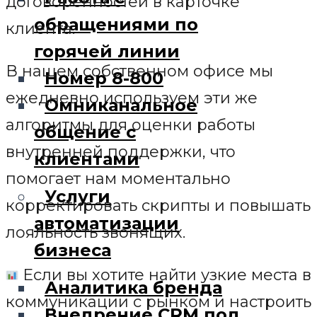
договоренностей в карточке
обращениями по
клиента.
горячей линии
В нашем собственном офисе мы
Номер 8-800
ежедневно используем эти же
Омниканальное
алгоритмы для оценки работы
общение с
внутренней поддержки, что
клиентами
помогает нам моментально
Услуги
корректировать скрипты и повышать
автоматизации
лояльность звонящих.
бизнеса
Если вы хотите найти узкие места в
Аналитика бренда
коммуникации с рынком и настроить
Внедрение CRM под