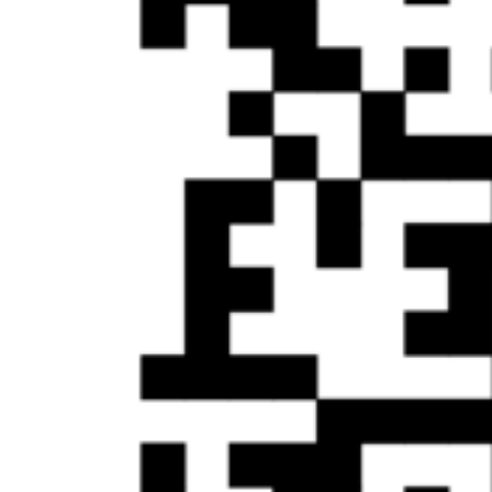
Входящие звонки
Исходящие звонки
Интеграции с CRM и телефонией
Кейсы и результаты
Примеры разговоров
Тарифы и запуск
Ответы на вопросы
Разработка чат-ботов, ботов
Исходящий
телемаркетинг
Услуги поиска новых клиентов
Холодные звонки