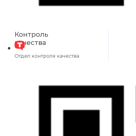
Работа с обращениями по горячей
линии
Номер 8-800
Омниканальное обслуживание
Контроль
качества
Отдел контроля качества
Выявление лояльности (NPS-
анализ)
Анализ работы менеджеров
Анализ работы операторов колл-
центра
Аудит звонков
Тайный покупатель